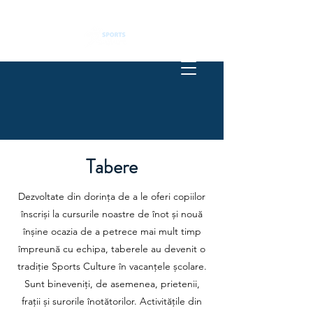
Tabere
Dezvoltate din dorința de a le oferi copiilor
înscriși la cursurile noastre de înot și nouă
înșine ocazia de a petrece mai mult timp
împreună cu echipa, taberele au devenit o
tradiție Sports Culture în vacanțele școlare.
Sunt bineveniți, de asemenea, prietenii,
frații și surorile înotătorilor. Activitățile din