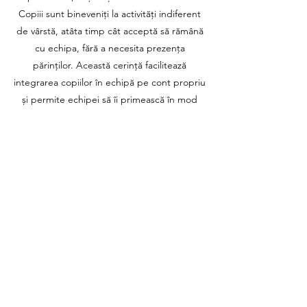
Copiii sunt bineveniți la activități indiferent
de vârstă, atâta timp cât acceptă să rămână
cu echipa, fără a necesita prezența
părinților. Această cerință facilitează
integrarea copiilor în echipă pe cont propriu
și permite echipei să îi primească în mod
specific. Pentru a fi la curent cu toate
detaliile taberelor, drumețiilor și turelor de
bicicletă aferente anului curent, vă rugăm să
vă alăturați grupului de WhatsApp dedicat
taberelor și altor activități.
Mai multe detalii în curând.