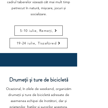
cadrul taberelor vizează cât mai mult timp
petrecut în natură, mișcare, jocuri și
socializare.
5-10 iulie, Remeți,
19-24 iulie, Tiszafüred
Drumeții și ture de bicicletă
Ocazional, în zilele de weekend, organizăm
drumeții și ture de bicicletă adresate de
asemenea echipei de înotători, dar și
prietenilor, fraților și surorilor acestora.