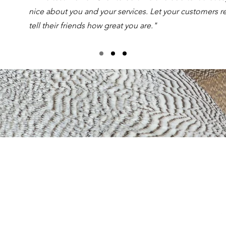
nice about you and your services. Let your customers r
tell their friends how great you are."
ermeni și condiții
Ma
olitica de confidențialitate și GDPR
Te
litica de livrare și anulare
olitica de cookie-uri
NPC