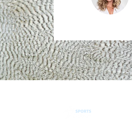
T
P
Po
P
A