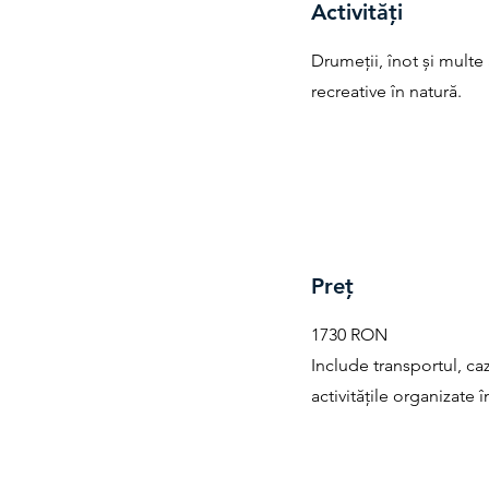
Activități
Drumeții, înot și multe a
recreative în natură.
Preț
1730 RON
Include transportul, ca
activitățile organizate î