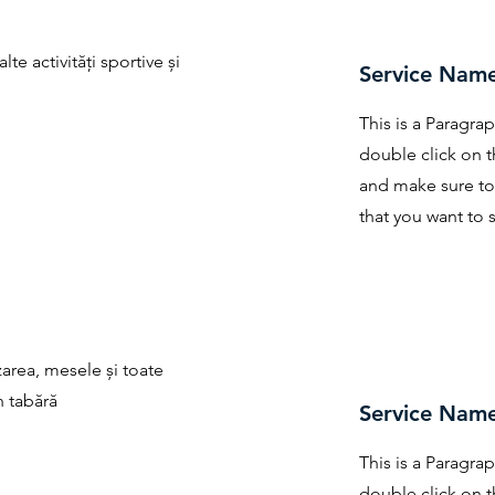
lte activități sportive și
Service Nam
This is a Paragrap
double click on t
and make sure to
that you want to s
zarea, mesele și toate
n tabără
Service Nam
This is a Paragrap
double click on t