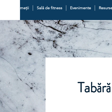
abere și drumeții
Sală de fitness
Evenimente
Resurse
Tabără