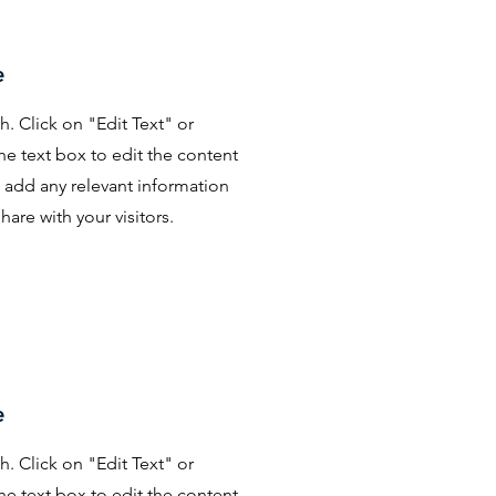
e
h. Click on "Edit Text" or
he text box to edit the content
 add any relevant information
hare with your visitors.
e
h. Click on "Edit Text" or
he text box to edit the content