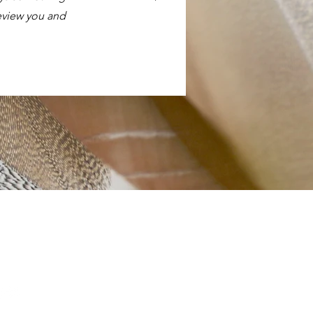
eview you and
il:
sportsculturecluj@gmail.com
l: +4075 443 3242