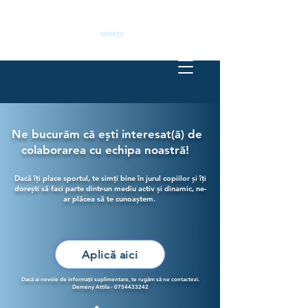
Ne bucurăm că ești interesat(ă) de
colaborarea cu echipa noastră!
Dacă îți place sportul, te simți bine în jurul copiilor și îți
dorești să faci parte dintr-un mediu activ și dinamic, ne-
ar plăcea să te cunoaștem.
Aplică aici
Dacă ai nevoie de informații suplimentare, te rugăm să ne contactezi.
Demény Attila - 0754433242